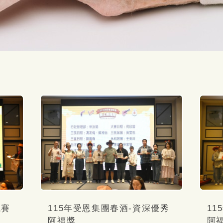
競賽
115年受恩集團春酒-資深優秀
1
阿福獎
阿