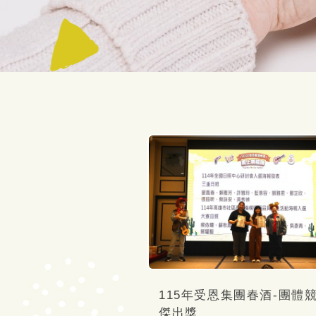
115年受恩集團春酒-團體
傑出獎