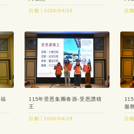
日期
2026/04/30
日
阿福
115年受恩集團春酒-受恩讚積
1
王
服
日期
2026/04/29
日