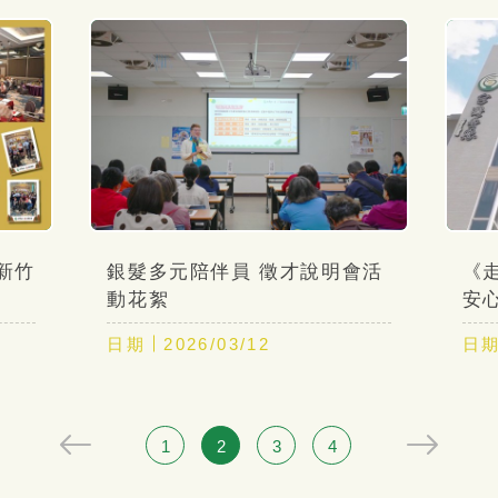
新竹
銀髮多元陪伴員 徵才說明會活
《
動花絮
安
照
日期
2026/03/12
日
溫暖
1
2
3
4