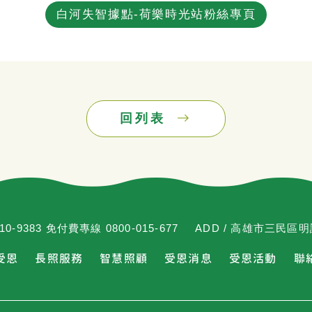
白河失智據點-荷樂時光站粉絲專頁
回列表
310-9383 免付費專線 0800-015-677
ADD / 高雄市三民區
受恩
長照服務
智慧照顧
受恩消息
受恩活動
聯