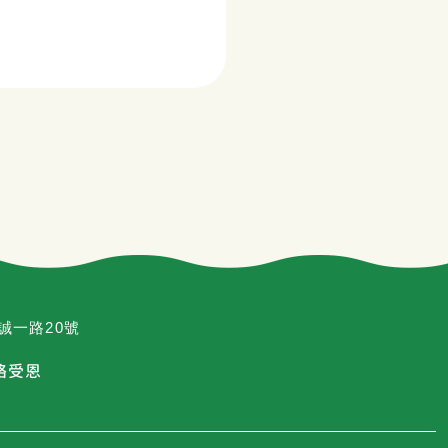
明誠一路20號
絡受恩