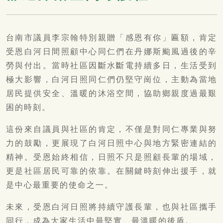
台南市議員李宗翰特別親贈「感恩有你」匾額，肯定
受恩白河日間照顧中心同仁們在丹娜斯颱風過後的辛
勞與付出。當時社區因斷水斷電持續多日，生活受到
極大影響，白河日照同仁們仍堅守崗位，主動為當地
居民提供安全、溫暖的沐浴空間，協助鄉親度過最艱
困的時刻。
這份來自議員與社區的肯定，不僅是對同仁專業與努
力的鼓勵，更展現了白河日照中心與地方緊密連結的
精神。受恩始終相信，日照不只是照顧長輩的場域，
更是社區居民可靠的依靠。在關鍵時刻伸出援手，就
是中心最重要的使命之一。
未來，受恩白河日照將持續守護長輩，也與社區攜手
同行，成為大家生活中最堅實、最溫暖的後盾。